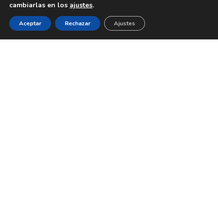
cambiarlas en los
ajustes
.
Aceptar
Rechazar
Ajustes
Limpiadores, desmaquillantes y tónicos
Huile Tomate Démaquillante
Huile Tomate Démaquillante, aceite
desmaquillante antioxidante para rostro y ojos
que elimina incluso maquillaje resistente. Con
saponaria, aceites de semillas de tomate, uva y
ricino, limpia, hidrata, nutre y deja la piel suave,