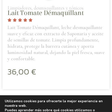
Limpiadores, desmaquillantes y tónicos
Lait Tomate Démaquillant
Lait Tomate Démaquillant, leche desmaquillante
suave y eficaz con extracto de Saponaria y aceite
de semillas de tomate. Limpia profundamente,
hidrata, protege la barrera cutánea y aporta
luminosidad natural, dejando la piel fresca, suave
y confortable.
36,00
€
Utilizamos cookies para ofrecerte la mejor experiencia en
nuestra web.
Puedes aprender más sobre qué cookies utilizamos o