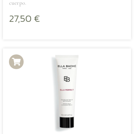
cuerpo.
27,50
€