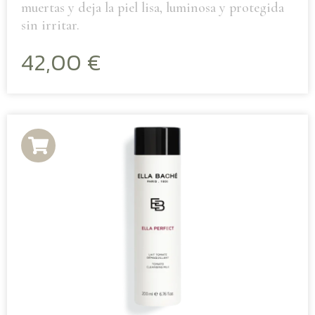
muertas y deja la piel lisa, luminosa y protegida
sin irritar.
42,00
€