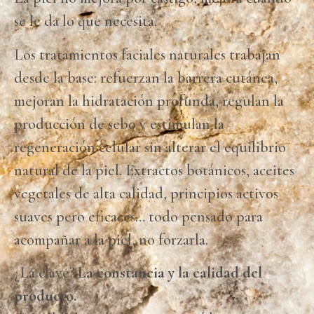
se le da lo que necesita.
Los tratamientos faciales naturales trabajan
desde la base: refuerzan la barrera cutánea,
mejoran la hidratación profunda, regulan la
producción de sebo y estimulan la
regeneración celular sin alterar el equilibrio
natural de la piel. Extractos botánicos, aceites
vegetales de alta calidad, principios activos
suaves pero eficaces… todo pensado para
acompañar a la piel, no forzarla.
¿La clave?
La constancia y la calidad del
producto.