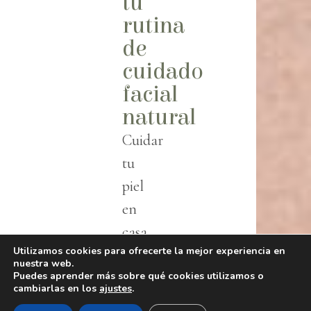
tu
rutina
de
cuidado
facial
natural
Cuidar
tu
piel
en
casa
Utilizamos cookies para ofrecerte la mejor experiencia en
no
nuestra web.
tiene
Puedes aprender más sobre qué cookies utilizamos o
cambiarlas en los
ajustes
.
por