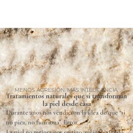
MENOS AGRESIÓN. MÁS INTELIGENCIA.
Tratamientos naturales que sí transforman
la piel desde casa
Durante años nos vendieron la idea de que “si
no pica, no funciona”. Error.
La piel no mejora por castigo, mejora cuando