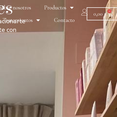
es
Sobre nosotros
Productos
0
0,00
€
Tratamientos
Contacto
lacionarte
te con