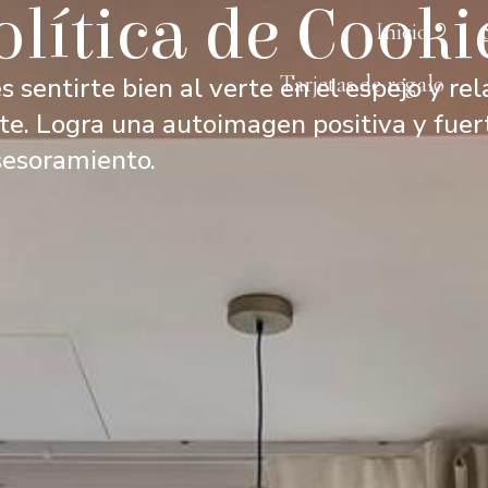
olítica de Cooki
Inicio
Tarjetas de regalo
 sentirte bien al verte en el espejo y re
te. Logra una autoimagen positiva y fuer
sesoramiento.