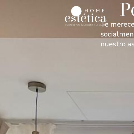
P
Te mereces
socialmen
nuestro a