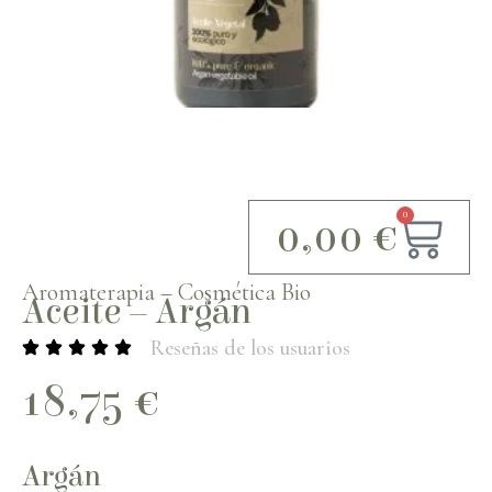
0
0,00
€
Aromaterapia
–
Cosmética Bio
Aceite – Argán
Reseñas de los usuarios
18,75
€
Argán