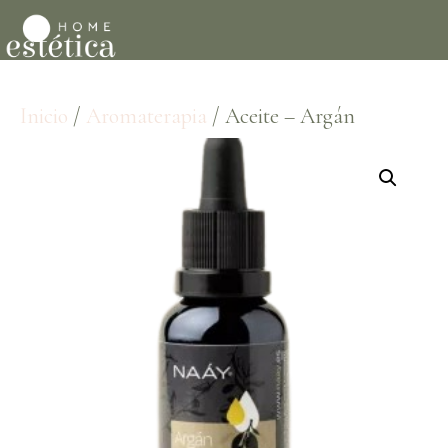
Inicio
/
Aromaterapia
/ Aceite – Argán