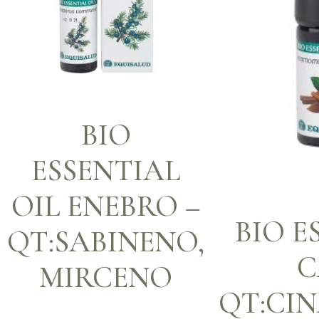
BIO
ESSENTIAL
OIL ENEBRO –
BIO E
QT:SABINENO,
C
MIRCENO
QT:CI