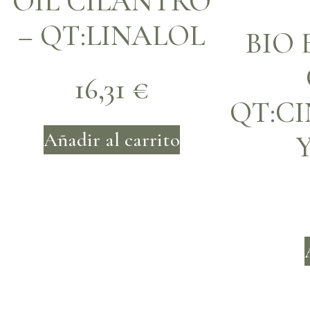
OIL CILANTRO
– QT:LINALOL
BIO 
16,31
€
QT:C
Añadir al carrito