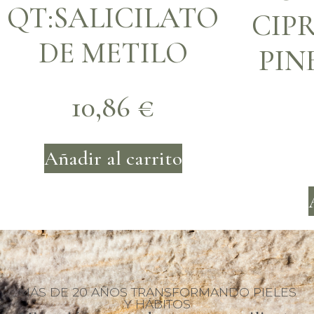
QT:SALICILATO
CIPR
DE METILO
PIN
10,86
€
Añadir al carrito
MÁS DE 20 AÑOS TRANSFORMANDO PIELES
Y HÁBITOS