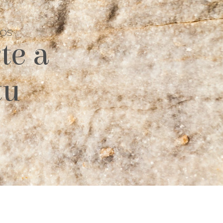
TOS
te a
tu