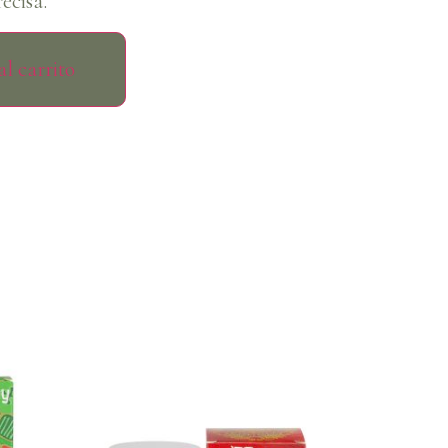
ecisa.
l carrito