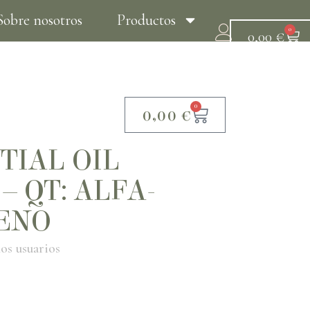
Sobre nosotros
Productos
0
0,00
€
Tratamientos
Contacto
0
0,00
€
TIAL OIL
– QT: ALFA-
ENO
os usuarios