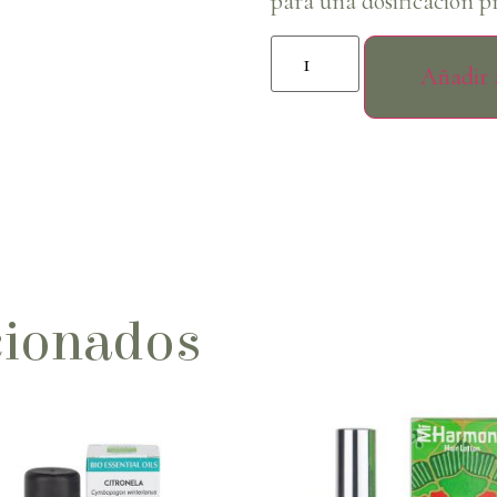
para una dosificación pr
Añadir a
cionados