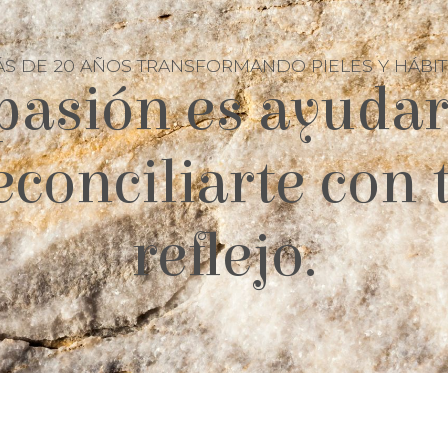
S DE 20 AÑOS TRANSFORMANDO PIELES Y HÁBI
pasión es ayudar
econciliarte con 
reflejo.