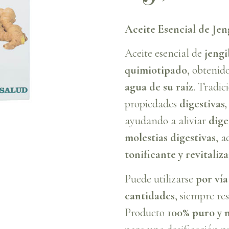
Aceite Esencial de Jen
Aceite esencial de
jengi
quimiotipado
, obteni
agua de su raíz
. Tradic
propiedades
digestivas,
ayudando a aliviar
dige
molestias digestivas
, 
tonificante y revitaliz
Puede utilizarse
por vía
cantidades
, siempre re
Producto
100% puro y 