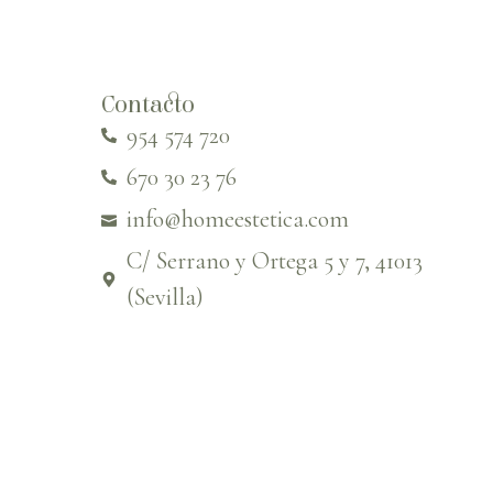
Contacto
954 574 720
670 30 23 76
info@homeestetica.com
C/ Serrano y Ortega 5 y 7, 41013
(Sevilla)