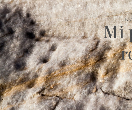
MÁ
Mi 
r