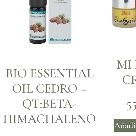
MI
BIO ESSENTIAL
C
OIL CEDRO –
5
QT:BETA-
HIMACHALENO
Añadir