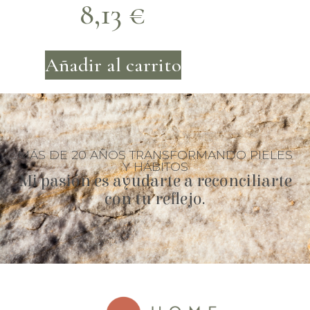
8,13
€
Añadir al carrito
MÁS DE 20 AÑOS TRANSFORMANDO PIELES
Y HÁBITOS
Mi pasión es ayudarte a reconciliarte
con tu reflejo.