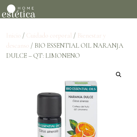
Inicio
/
Cuidado corporal
/
Bienestar y
descanso
/ BIO ESSENTIAL OIL NARANJA
DULCE – QT: LIMONENO