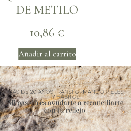
DE METILO
10,86
€
Añadir al carrito
MÁS DE 20 AÑOS TRANSFORMANDO PIELES
Y HÁBITOS
Mi pasión es ayudarte a reconciliarte
con tu reflejo.