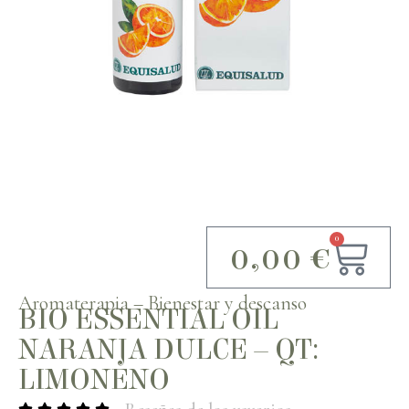
0
0,00
€
Aromaterapia
–
Bienestar y descanso
BIO ESSENTIAL OIL
NARANJA DULCE – QT:
LIMONENO