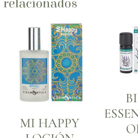
relacionados
B
ESSE
MI HAPPY
O