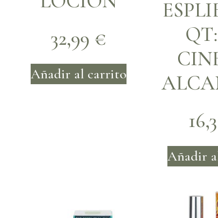
LOCIÓN
ESPLI
QT:
32,99
€
CIN
Añadir al carrito
ALCA
16,
Añadir a