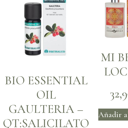
MI B
LOC
BIO ESSENTIAL
32,
OIL
GAULTERIA –
Añadir a
QT:SALICILATO