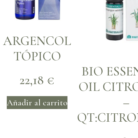
ARGENCOL
TÓPICO
BIO ESSE
22,18
€
OIL CITR
–
Añadir al carrito
QT:CITRO