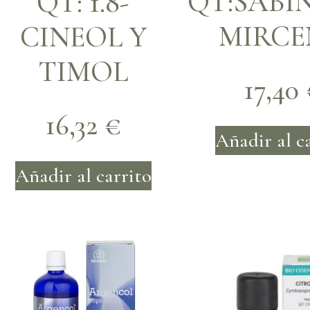
QT:SABI
QT: 1.8-
MIRC
CINEOL Y
TIMOL
17,40
16,32
€
Añadir al c
Añadir al carrito