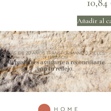
10,84
Añadir al c
MÁS DE 20 AÑOS TRANSFORMANDO PIELES
Y HÁBITOS
Mi pasión es ayudarte a reconciliarte
con tu reflejo.