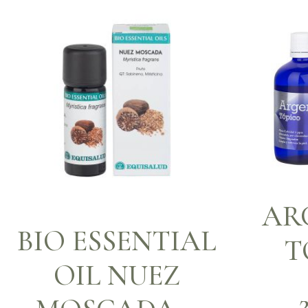
AR
BIO ESSENTIAL
T
OIL NUEZ