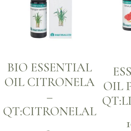
BIO ESSENTIAL
ES
OIL CITRONELA
OIL 
–
QT:
QT:CITRONELAL