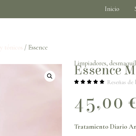
Inicio
Tarjetas de regalo
y tónicos
/ Essence
Limpiadores, desmaquill
Essence M
Reseñas de l
45,00
Tratamiento Diario Ant