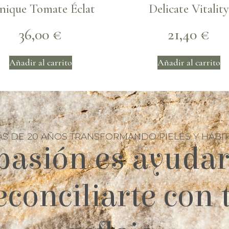
nique Tomate Éclat
Delicate Vitality
36,00
€
21,40
€
Añadir al carrito
Añadir al carrito
S DE 20 AÑOS TRANSFORMANDO PIELES Y HÁBI
pasión es ayudar
econciliarte con 