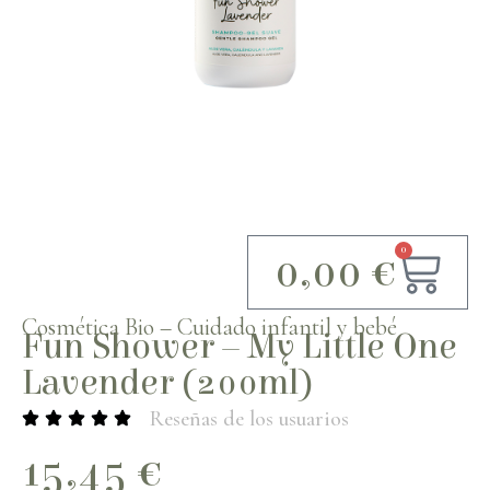
0
0,00
€
Cosmética Bio
–
Cuidado infantil y bebé
Fun Shower – My Little One
Lavender (200ml)
Reseñas de los usuarios
15,45
€