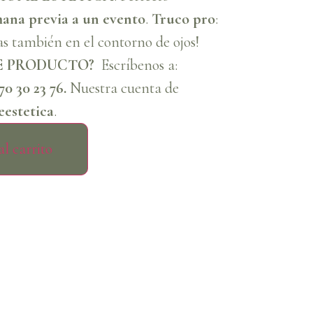
ana previa a un evento
.
Truco pro
:
as también en el contorno de ojos!
E PRODUCTO?
Escríbenos a:
70 30 23 76.
Nuestra cuenta de
estetica
.
l carrito