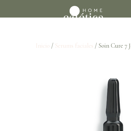
Inicio
/
Serums faciales
/ Soin Cure 7 J