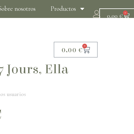
Sobre nosotros
Productos
0
0,00
€
Tratamientos
Contacto
0
0,00
€
7 Jours, Ella
os usuarios
€