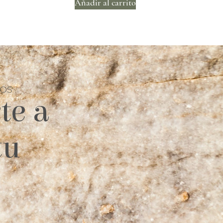
Añadir al carrito
TOS
te a
tu