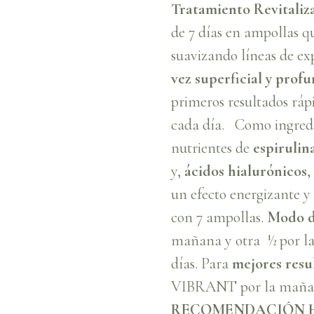
Tratamiento Revitaliza
de 7 días en ampollas 
suavizando líneas de ex
vez superficial y prof
primeros resultados ráp
cada día. Como ingredi
nutrientes de
espirulin
y,
ácidos hialurónicos
,
un efecto energizante 
con 7 ampollas.
Modo d
mañana y otra ½ por la 
días. Para
mejores resu
VIBRANT por la mañan
RECOMENDACIÓN H