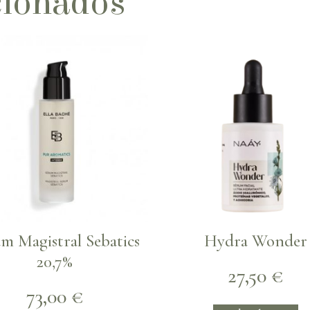
cionados
m Magistral Sebatics
Hydra Wonder
20,7%
27,50
€
73,00
€