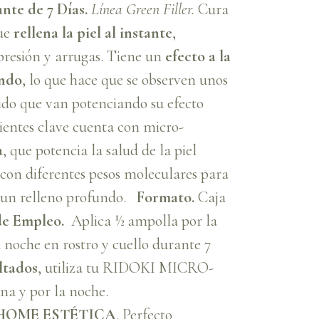
nte de 7 Días.
Línea Green Filler.
Cura
que
rellena la piel al instante
,
presión y arrugas. Tiene un
efecto a la
undo
, lo que hace que se observen unos
ido que van potenciando su efecto
entes clave cuenta con micro-
a
, que potencia la salud de la piel
 con diferentes pesos moleculares para
y un relleno profundo.
Formato.
Caja
e Empleo.
Aplica ½ ampolla por la
noche en rostro y cuello durante 7
ltados
, utiliza tu RIDOKI MICRO-
a y por la noche.
OME ESTÉTICA
. Perfecto