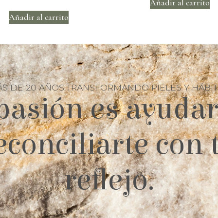
Añadir al carrito
Añadir al carrito
S DE 20 AÑOS TRANSFORMANDO PIELES Y HÁBI
pasión es ayudar
econciliarte con 
reflejo.