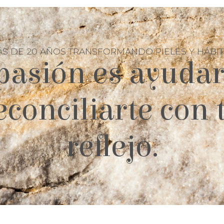
S DE 20 AÑOS TRANSFORMANDO PIELES Y HÁBI
pasión es ayudar
econciliarte con 
reflejo.