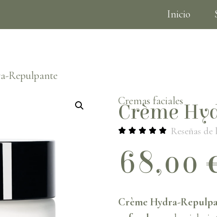
Inicio
Tarjetas de regalo
a-Repulpante
Cremas faciales
Crème Hyd
Reseñas de l
68,00
Crème Hydra-Repulp