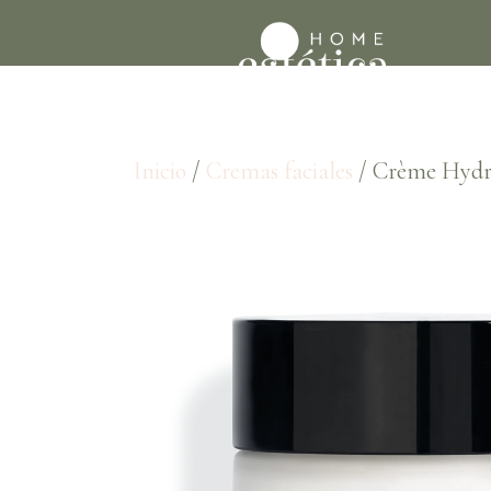
Inicio
/
Cremas faciales
/ Crème Hydr