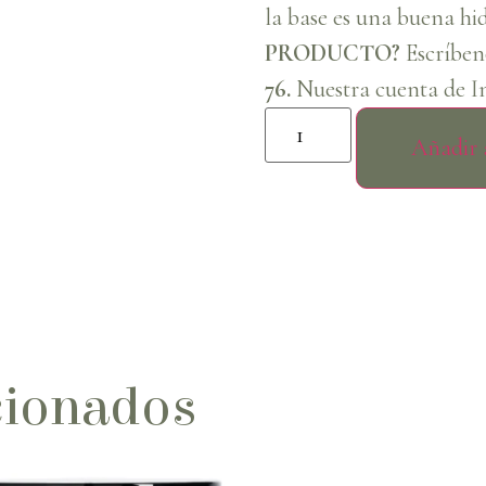
la base es una buena hi
PRODUCTO?
Escríben
76.
Nuestra cuenta de I
Añadir a
cionados