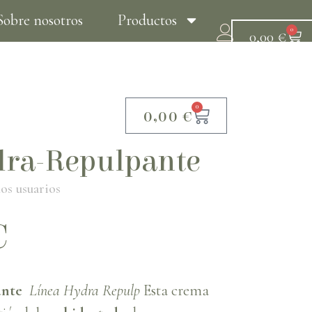
Sobre nosotros
Productos
0
0,00
€
Tratamientos
Contacto
0
0,00
€
ra-Repulpante
os usuarios
€
ante
Línea Hydra Repulp
Esta crema