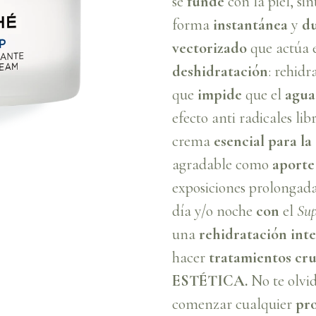
se
funde
con la piel, si
forma
instantánea
y
d
vectorizado
que actúa e
deshidratación
: rehidr
que
impide
que el
agua
efecto anti radicales li
crema
esencial para la
agradable como
aporte
exposiciones prolongad
día y/o noche
con
el
Sup
una
rehidratación int
hacer
tratamientos cru
ESTÉTICA.
No te olvid
comenzar cualquier
pro