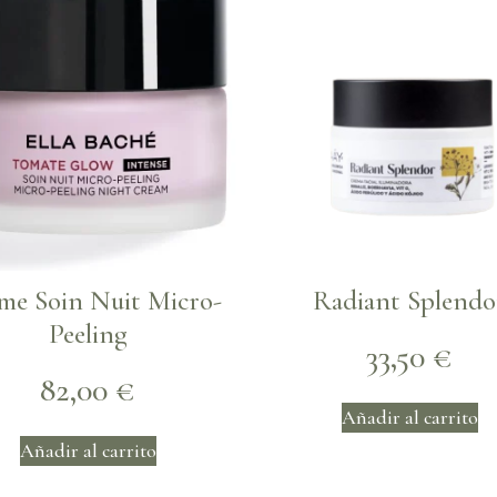
me Soin Nuit Micro-
Radiant Splendo
Peeling
33,50
€
82,00
€
Añadir al carrito
Añadir al carrito