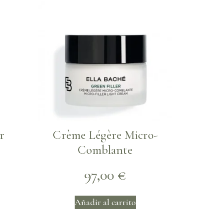
r
Crème Légère Micro-
Comblante
97,00
€
Añadir al carrito