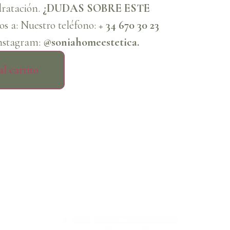
dratación.
¿DUDAS SOBRE ESTE
os a: Nuestro teléfono:
+ 34 670 30 23
nstagram:
@soniahomeestetica.
l carrito