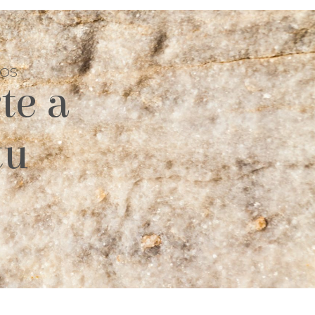
TOS
te a
tu