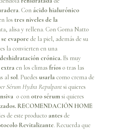
ntiéndola
rehidratada
de
uradera
. Con
ácido hialurónico
n los
tres niveles de la
ata, alisa y rellena. Con Goma Natto
 se evapore
de la piel, además de su
bres la convierten en una
 deshidratación crónica.
Es muy
 extra
en los climas
fríos
o tras las
as al
sol
. Puedes
usarla
como crema de
er Sérum Hydra Repulpant
si quieres
ensiva
o con
otro sérum
si quieres
zados.
RECOMENDACIÓN HOME
es de este producto
antes
de
tocolo Revitalizante
. Recuerda que