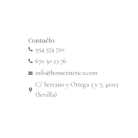
Contacto
954 574 720
670 30 23 76
info@homeestetica.com
C/ Serrano y Ortega 5 y 7, 41013
(Sevilla)