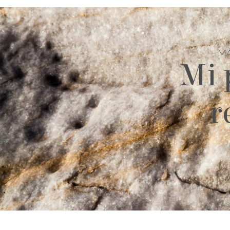
MÁ
Mi 
r