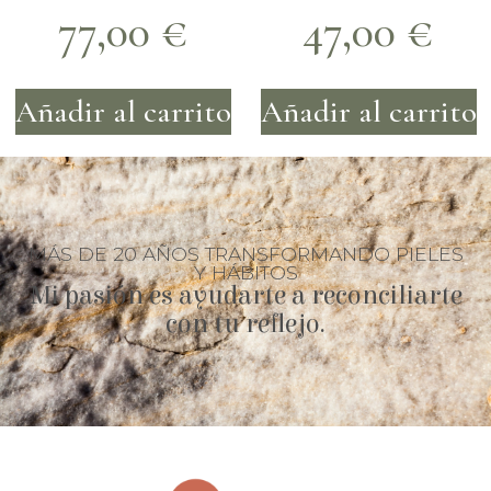
77,00
€
47,00
€
Añadir al carrito
Añadir al carrito
MÁS DE 20 AÑOS TRANSFORMANDO PIELES
Y HÁBITOS
Mi pasión es ayudarte a reconciliarte
con tu reflejo.