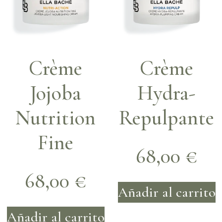
Crème
Crème
Jojoba
Hydra-
Nutrition
Repulpante
Fine
68,00
€
68,00
€
Añadir al carrito
Añadir al carrito