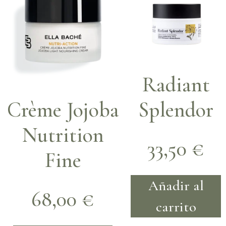
Radiant
Crème Jojoba
Splendor
Nutrition
33,50
€
Fine
Añadir al
68,00
€
carrito