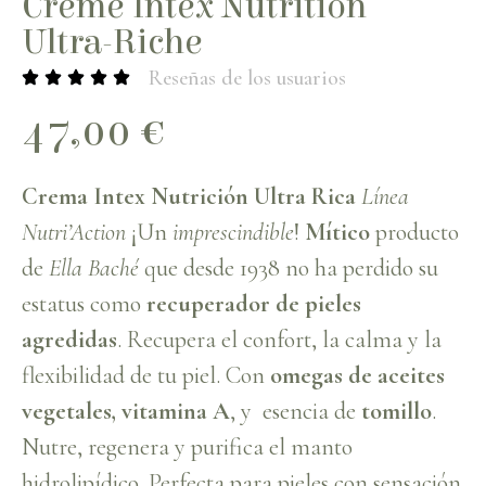
Crème Intex Nutrition
Ultra-Riche
Reseñas de los usuarios
47,00
€
Crema Intex Nutrición Ultra Rica
Línea
Nutri’Action
¡Un
imprescindible
!
Mítico
producto
de
Ella Baché
que desde 1938 no ha perdido su
estatus como
recuperador de pieles
agredidas
. Recupera el confort, la calma y la
flexibilidad de tu piel. Con
omegas de aceites
vegetales, vitamina A
, y esencia de
tomillo
.
Nutre, regenera y purifica el manto
hidrolipídico. Perfecta para pieles con sensación