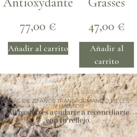
Antioxydante
Grasses
77,00
€
47,00
€
Añadir al carrito
Añadir al
carrito
MÁS DE 20 AÑOS TRANSFORMANDO PIELES
Y HÁBITOS
Mi pasión es ayudarte a reconciliarte
con tu reflejo.