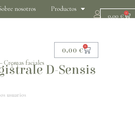
Sobre nosotros
Productos
0
0,00
€
Tratamientos
Contacto
0
0,00
€
–
Cremas faciales
istrale D-Sensis
os usuarios