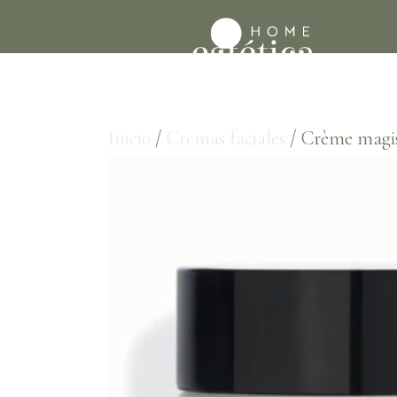
Inicio
/
Cremas faciales
/ Crème magis