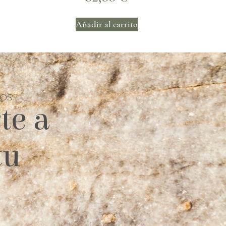
Añadir al carrito
TOS
te a
tu