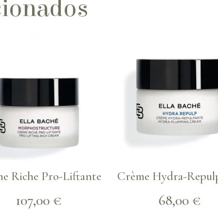
cionados
e Riche Pro-Liftante
Crème Hydra-Repul
107,00
€
68,00
€