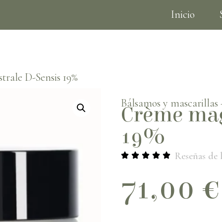
Inicio
Tarjetas de regalo
trale D-Sensis 19%
Bálsamos y mascarillas
Crème mag
19%
Reseñas de l
71,00
€