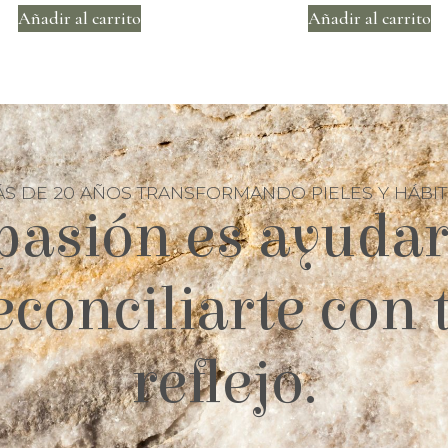
Añadir al carrito
Añadir al carrito
S DE 20 AÑOS TRANSFORMANDO PIELES Y HÁBI
pasión es ayudar
econciliarte con 
reflejo.