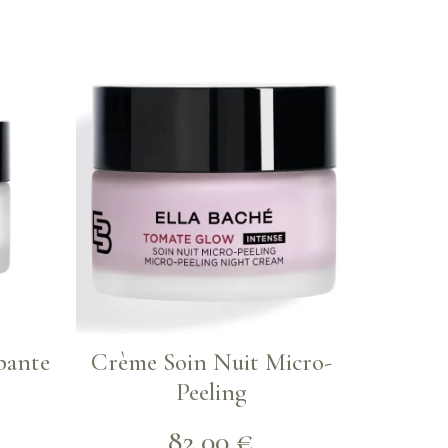
pante
Crème Soin Nuit Micro-
Peeling
82,00
€