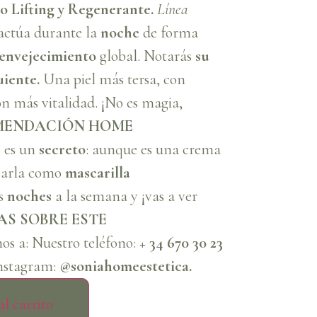
 Lifting y Regenerante.
Línea
túa durante la
noche
de forma
envejecimiento
global. Notarás
su
uiente.
Una piel más tersa, con
n más vitalidad. ¡No es magia,
MENDACIÓN HOME
 es un
secreto
: aunque es una crema
usarla como
mascarilla
s
noches
a la semana y ¡vas a ver
AS SOBRE ESTE
os a: Nuestro teléfono:
+ 34 670 30 23
nstagram:
@soniahomeestetica.
l carrito