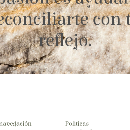
econciliarte con 
reflejo.
navegación
Politicas