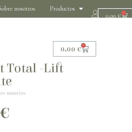
Sobre nosotros
Productos
0
0,00
€
Tratamientos
Contacto
0
0,00
€
 Total -Lift
te
os usuarios
€