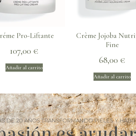
réme Pro-Liftante
Crème Jojoba Nutri
Fine
107,00
€
68,00
€
Añadir al carrito
Añadir al carrito
S DE 20 AÑOS TRANSFORMANDO PIELES Y HÁBI
pasión es ayudar