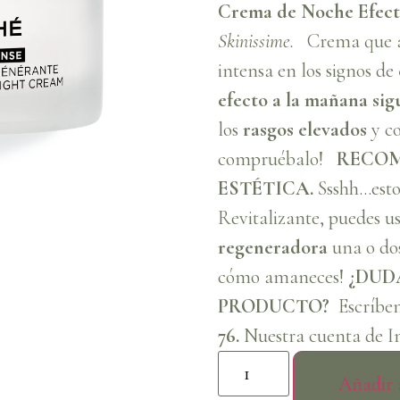
Crema de Noche Efecto
Skinissime.
Crema que ac
intensa en los signos de
efecto a la mañana sig
los
rasgos elevados
y co
compruébalo!
RECO
ESTÉTICA.
Ssshh…esto
Revitalizante, puedes 
regeneradora
una o do
cómo amaneces!
¿DUD
PRODUCTO?
Escríben
76.
Nuestra cuenta de I
Añadir a