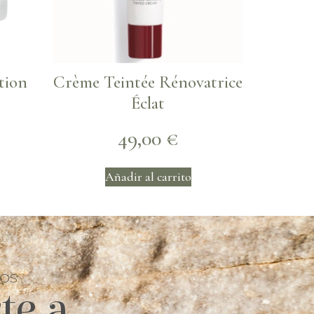
tion
Crème Teintée Rénovatrice
Éclat
49,00
€
Añadir al carrito
TOS
te a