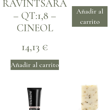
RAVINTSARA
Añadir al
– QT:1,8 –
carrito
CINEOL
14,13
€
Añadir al carrito