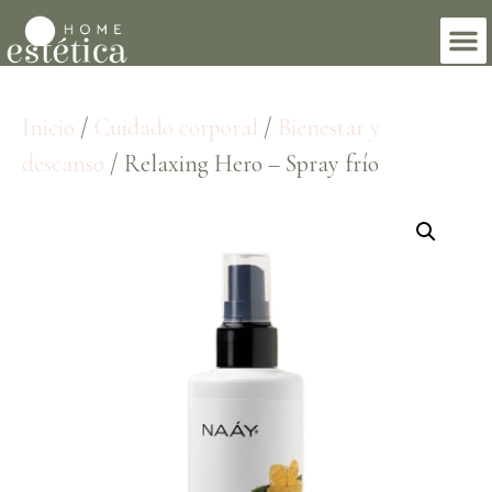
Inicio
/
Cuidado corporal
/
Bienestar y
descanso
/ Relaxing Hero – Spray frío