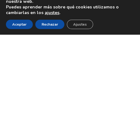
nuestra web.
Puedes aprender más sobre qué cookies utilizamos o
cambiarlas en los
ajustes
.
Aceptar
Rechazar
Ajustes
Bienestar y descanso
,
Cosmética Bio
,
Higiene
,
Post-Entreno
Relaxing Hero – Spray
frío
Spray frío 250 ml, 99,90 % natural,
15 % ecológico. Refresca y calma la
piel con extractos vegetales, alivia