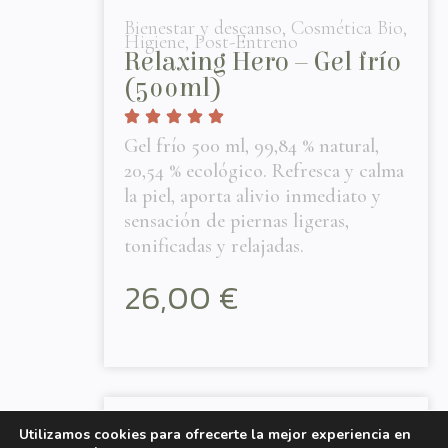
Bienestar y descanso
,
Cosmética Bio
,
Higiene
,
Post-Entreno
Relaxing Hero – Gel frío
(500ml)
Gel frío 500 ml, 99,84 % natural,
20,54 % ecológico. Refresca y calma
la piel, aporta alivio inmediato y
sensación de piernas ligeras,
tonificadas y relajadas.
26,00
€
Utilizamos cookies para ofrecerte la mejor experiencia en