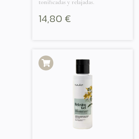
tonificadas y relajadas.
14,80
€