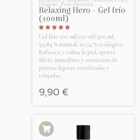
Higiene
,
Post-Entreno
Relaxing Hero – Gel frío
(100ml)
Gel frío 100 ml/250 ml/500 ml,
99,84 % natural, 20,54 % ecológico.
Refresca y calma la piel, aporta
alivio inmediato y sensación de
piernas ligeras, tonificadas y
relajadas.
9,90
€