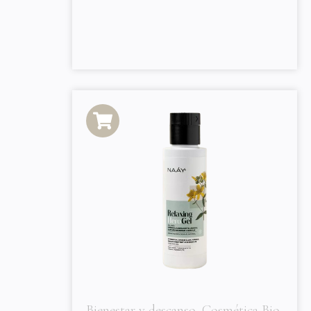
Bienestar y descanso
,
Cosmética Bio
,