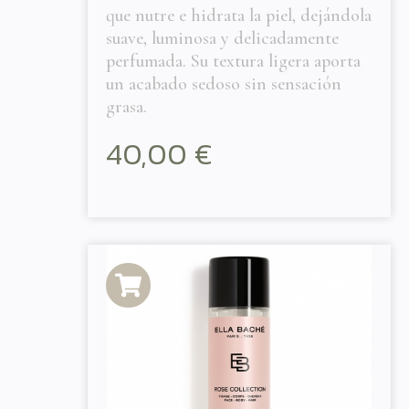
que nutre e hidrata la piel, dejándola
suave, luminosa y delicadamente
perfumada. Su textura ligera aporta
un acabado sedoso sin sensación
grasa.
40,00
€