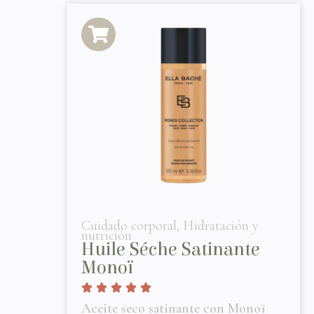
Cuidado corporal
,
Hidratación y
nutrición
Huile Séche Satinante
Monoï
Aceite seco satinante con Monoï