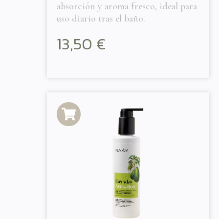
absorción y aroma fresco, ideal para
uso diario tras el baño.
13,50
€