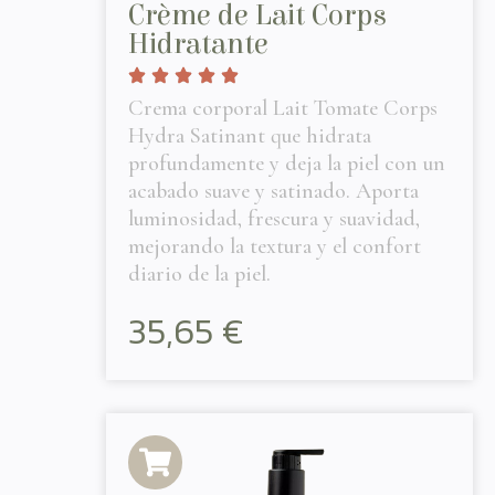
Crème de Lait Corps
Hidratante
Crema corporal Lait Tomate Corps
Hydra Satinant que hidrata
profundamente y deja la piel con un
acabado suave y satinado. Aporta
luminosidad, frescura y suavidad,
mejorando la textura y el confort
diario de la piel.
35,65
€