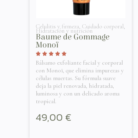
Celulitis y firmeza
,
Cuidado corporal
,
Hidratación y nutrición
Baume de Gommage
Monoï
Bálsamo exfoliante facial y corporal
con Monoï, que elimina impurezas y
células muertas. Su fórmula suave
deja la piel renovada, hidratada,
luminosa y con un delicado aroma
tropical.
49,00
€