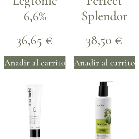
Legtonic
Perfect
6,6%
Splendor
36,65
€
38,50
€
Añadir al carrito
Añadir al carrito