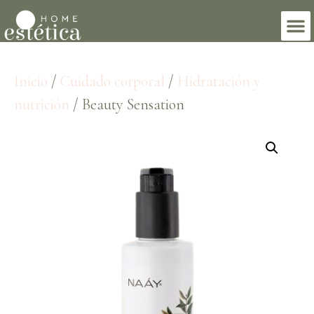
Inicio
/
Cuidado corporal
/
Hidratación y
nutrición
/ Beauty Sensation