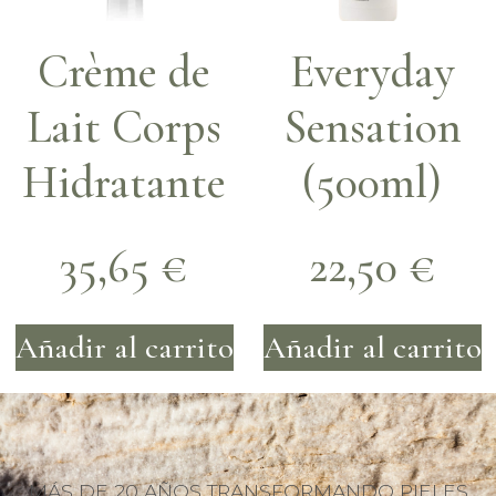
Crème de
Everyday
Lait Corps
Sensation
Hidratante
(500ml)
35,65
€
22,50
€
Añadir al carrito
Añadir al carrito
MÁS DE 20 AÑOS TRANSFORMANDO PIELES